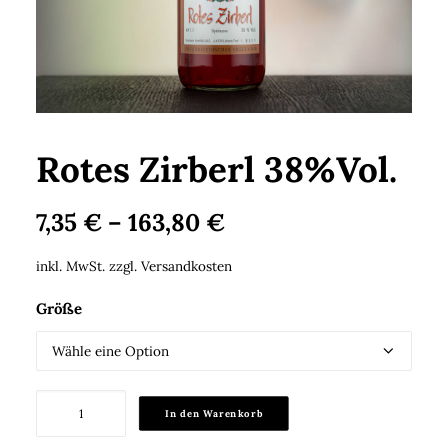
Search
Cart
Rotes Zirberl 38%Vol.
7,35
€
–
163,80
€
inkl. MwSt.
zzgl.
Versandkosten
Größe
Rotes
In den Warenkorb
Zirberl