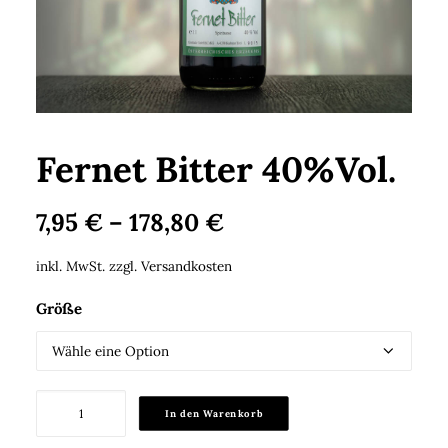
Search
Cart
Fernet Bitter 40%Vol.
7,95
€
–
178,80
€
inkl. MwSt.
zzgl.
Versandkosten
Größe
Fernet
In den Warenkorb
Bitter