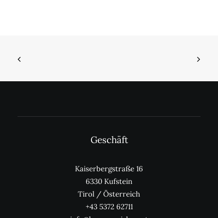
werden
we
Geschäft
Kaiserbergstraße 16
6330 Kufstein
Tirol / Österreich
+43 5372 62711