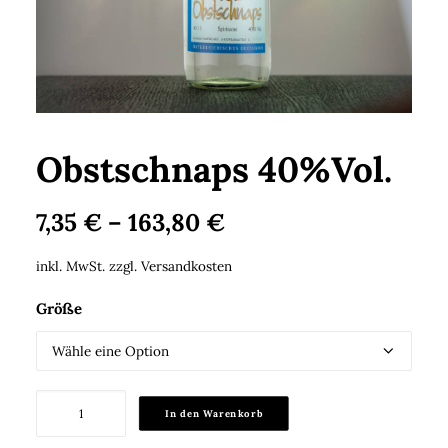
Search
Cart
Obstschnaps 40%Vol.
7,35
€
–
163,80
€
inkl. MwSt.
zzgl.
Versandkosten
Größe
Obstschnaps
In den Warenkorb
40%Vol.