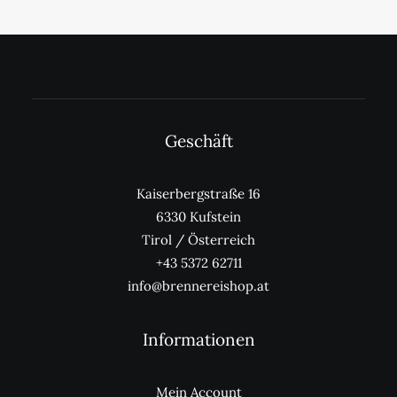
der
Produktseite
gewählt
werden
Geschäft
Kaiserbergstraße 16
6330 Kufstein
Tirol / Österreich
+43 5372 62711
info@brennereishop.at
Informationen
Mein Account