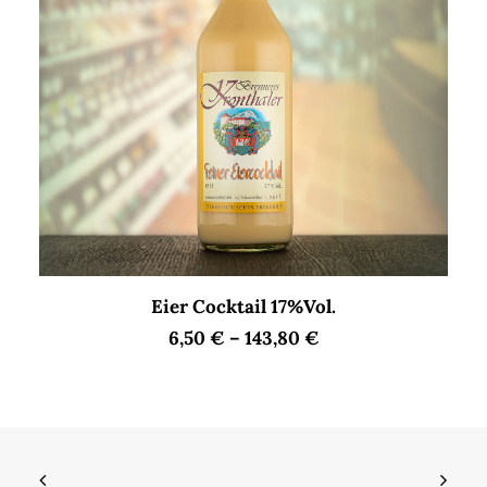
Dieses
AUSFÜHRUNG WÄHLEN
Eier Cocktail 17%Vol.
Produkt
weist
6,50
€
–
143,80
€
mehrere
Varianten
auf.
Die
Optionen
können
auf