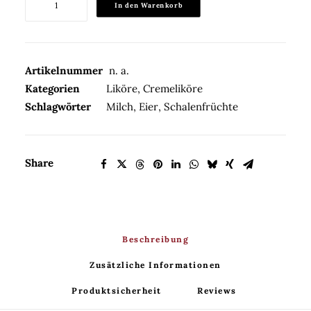
In den Warenkorb
Milch
Cocktail
17%Vol.
Menge
Artikelnummer
n. a.
Kategorien
Liköre
,
Cremeliköre
Schlagwörter
Milch
,
Eier
,
Schalenfrüchte
Share
Beschreibung
Zusätzliche Informationen
Produktsicherheit
Reviews 