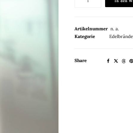
In den W
Brand
40%Vol.
Menge
Artikelnummer
n. a.
Kategorie
Edelbrände
Share