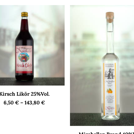
AUSFÜHRUNG WÄHLEN
Kirsch Likör 25%Vol.
t
6,50
€
–
143,80
€
e
en
en
Dieses
AUSFÜHRUNG WÄHLEN