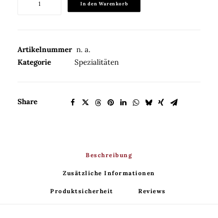
In den Warenkorb
mit
Blütenhonig
30%Vol.
Menge
Artikelnummer
n. a.
Kategorie
Spezialitäten
Share
Beschreibung
Zusätzliche Informationen
Produktsicherheit
Reviews 