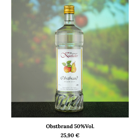
Dieses
AUSFÜHRUNG WÄHLEN
Obstbrand 50%Vol.
Produkt
weist
25,90
€
mehrere