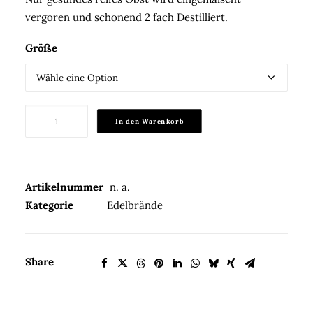
vergoren und schonend 2 fach Destilliert.
Größe
Spezial
In den Warenkorb
Obstbrand
43%Vol.
Menge
Artikelnummer
n. a.
Kategorie
Edelbrände
Share