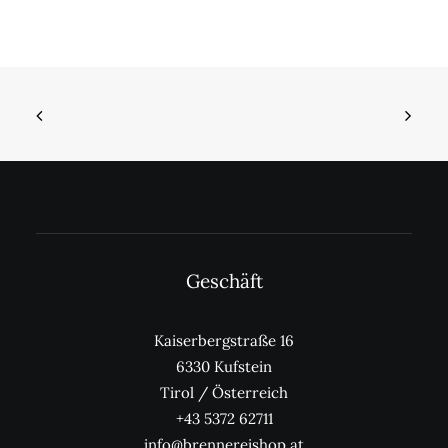
Varianten
auf.
Die
Optionen
können
auf
der
Produktseite
gewählt
werden
Geschäft
Kaiserbergstraße 16
6330 Kufstein
Tirol / Österreich
+43 5372 62711
info@brennereishop.at