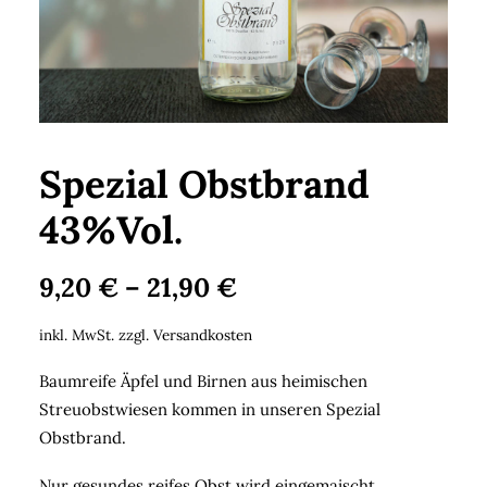
Search
Cart
Spezial Obstbrand
43%Vol.
9,20
€
–
21,90
€
inkl. MwSt.
zzgl.
Versandkosten
Baumreife Äpfel und Birnen aus heimischen
Streuobstwiesen kommen in unseren Spezial
Obstbrand.
Nur gesundes reifes Obst wird eingemaischt