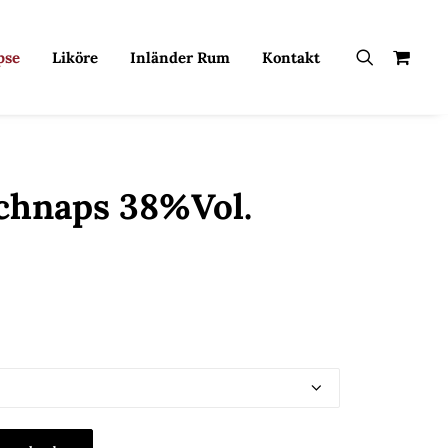
pse
Liköre
Inländer Rum
Kontakt
chnaps 38%Vol.