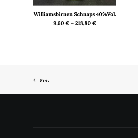
Dieses
AUSFÜHRUNG WÄHLEN
Williamsbirnen Schnaps 40%Vol.
Produkt
weist
9,60
€
–
218,80
€
mehrere
Varianten
auf.
Die
Optionen
können
auf
der
Produktseite
gewählt
Prev
werden