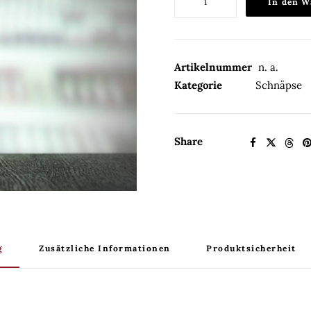
In den W
Schnaps
38%Vol.
Menge
Artikelnummer
n. a.
Kategorie
Schnäpse
Share
g
Zusätzliche Informationen
Produktsicherheit