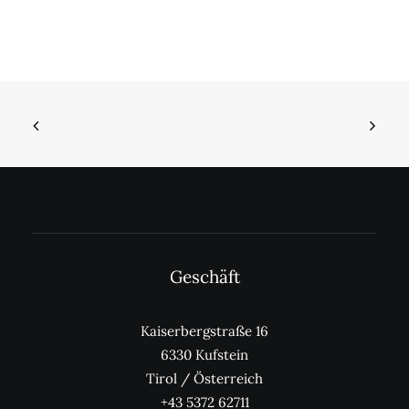
werden
we
Geschäft
Kaiserbergstraße 16
6330 Kufstein
Tirol / Österreich
+43 5372 62711